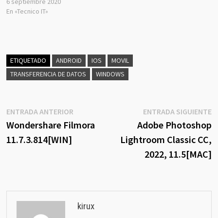
6 septiembre 2020
En «Tecnico IT»
ETIQUETADO
ANDROID
IOS
MOVIL
TRANSFERENCIA DE DATOS
WINDOWS
Navegación
Entrada
E
ENTRADA ANTERIOR
ENTRADA SIGUIENTE
anterior:
s
Wondershare Filmora
Adobe Photoshop
de
11.7.3.814[WIN]
Lightroom Classic CC,
entradas
2022, 11.5[MAC]
kirux