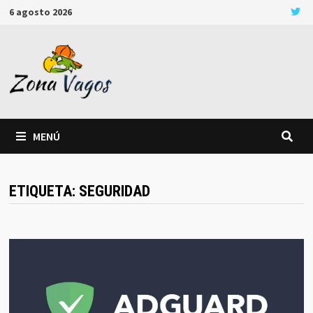
Saltar
6 agosto 2026
al
contenido
MENÚ
ETIQUETA:
SEGURIDAD