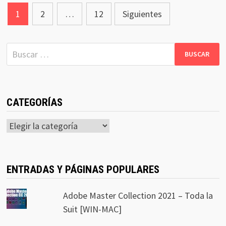
Navegación
1
2
…
12
Siguientes
de
entradas
Buscar:
CATEGORÍAS
Categorías
ENTRADAS Y PÁGINAS POPULARES
Adobe Master Collection 2021 – Toda la
Suit [WIN-MAC]