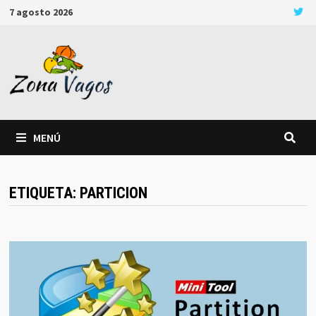
Saltar
7 agosto 2026
al
contenido
MENÚ
ETIQUETA:
PARTICION