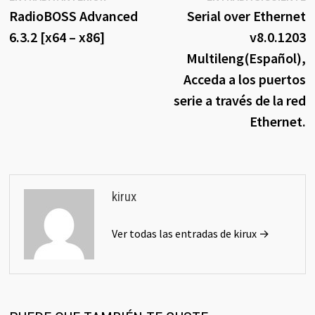
anterior:
s
RadioBOSS Advanced
Serial over Ethernet
de
6.3.2 [x64 – x86]
v8.0.1203
entradas
Multileng(Español),
Acceda a los puertos
serie a través de la red
Ethernet.
kirux
Ver todas las entradas de kirux →