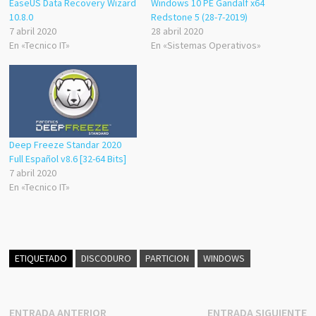
EaseUS Data Recovery Wizard
Windows 10 PE Gandalf x64
10.8.0
Redstone 5 (28-7-2019)
7 abril 2020
28 abril 2020
En «Tecnico IT»
En «Sistemas Operativos»
Deep Freeze Standar 2020
Full Español v8.6 [32-64 Bits]
7 abril 2020
En «Tecnico IT»
ETIQUETADO
DISCODURO
PARTICION
WINDOWS
Navegación
Entrada
E
ENTRADA ANTERIOR
ENTRADA SIGUIENTE