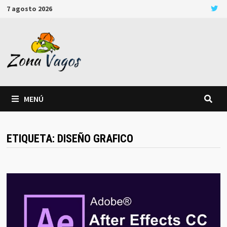
Saltar
7 agosto 2026
al
contenido
MENÚ
ETIQUETA:
DISEÑO GRAFICO