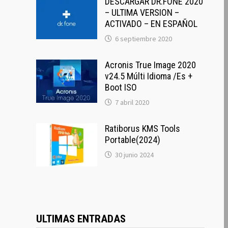
DESCARGAR DR.FONE 2020
– ULTIMA VERSION –
ACTIVADO – EN ESPAÑOL
6 septiembre 2020
Acronis True Image 2020
v24.5 Múlti Idioma /Es +
Boot ISO
7 abril 2020
Ratiborus KMS Tools
Portable(2024)
30 junio 2024
ULTIMAS ENTRADAS