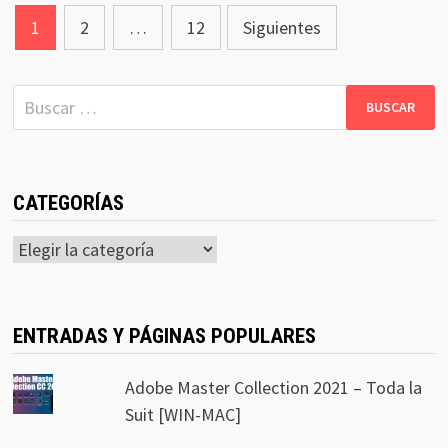
Navegación
1
2
…
12
Siguientes
de
entradas
Buscar:
CATEGORÍAS
Categorías
ENTRADAS Y PÁGINAS POPULARES
Adobe Master Collection 2021 – Toda la
Suit [WIN-MAC]