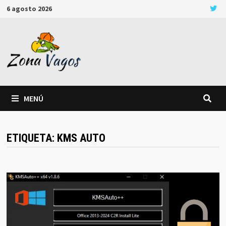
Saltar
6 agosto 2026
al
contenido
MENÚ
ETIQUETA:
KMS AUTO