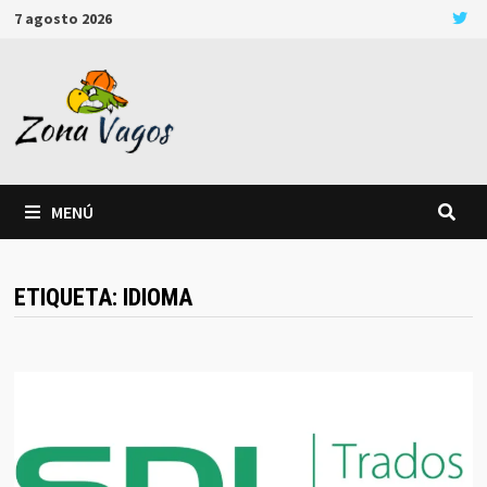
Saltar
7 agosto 2026
al
contenido
MENÚ
ETIQUETA:
IDIOMA