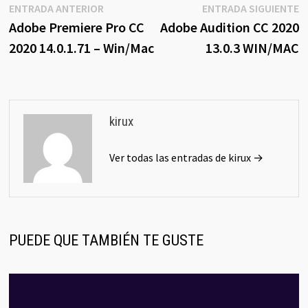
Navegación
Entrada
E
ENTRADA ANTERIOR
ENTRADA SIGUIENTE
anterior:
s
Adobe Premiere Pro CC
Adobe Audition CC 2020
de
2020 14.0.1.71 – Win/Mac
13.0.3 WIN/MAC
entradas
kirux
Ver todas las entradas de kirux →
PUEDE QUE TAMBIÉN TE GUSTE