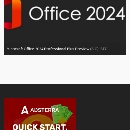
Microsoft Office 2024 Professional Plus Preview (AIO)LSTC