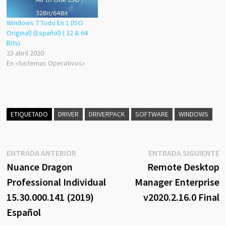
Windows 7 Todo En 1 (ISO
Original) (Español) ( 32 & 64
Bits)
23 abril 2020
En «Sistemas Operativos»
ETIQUETADO
DRIVER
DRIVERPACK
SOFTWARE
WINDOWS
Navegación
Entrada
E
ENTRADA ANTERIOR
ENTRADA SIGUIENTE
anterior:
s
Nuance Dragon
Remote Desktop
de
Professional Individual
Manager Enterprise
entradas
15.30.000.141 (2019)
v2020.2.16.0 Final
Español