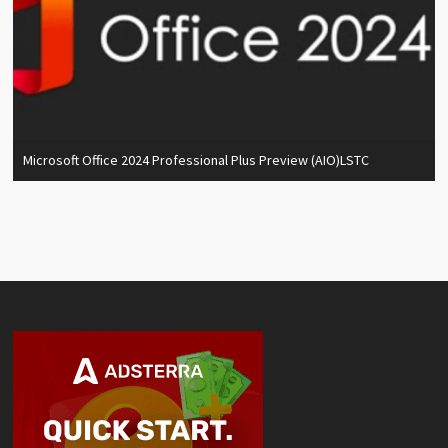
Microsoft Office 2024 Professional Plus Preview (AIO)LSTC