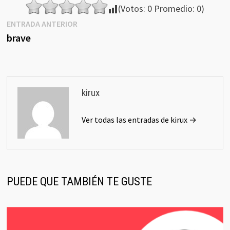
(Votos:
0
Promedio:
0
)
Navegación
Entrada
ENTRADA ANTERIOR
anterior:
brave
de
entradas
kirux
Ver todas las entradas de kirux →
PUEDE QUE TAMBIÉN TE GUSTE