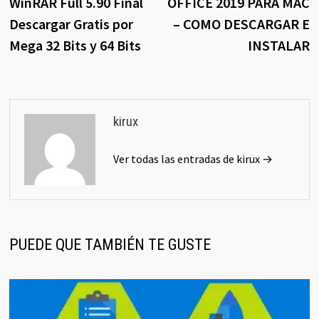
anterior:
s
WinRAR Full 5.90 Final
OFFICE 2019 PARA MAC
de
Descargar Gratis por
– COMO DESCARGAR E
entradas
Mega 32 Bits y 64 Bits
INSTALAR
kirux
Ver todas las entradas de kirux →
PUEDE QUE TAMBIÉN TE GUSTE