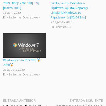
2019 1809[17763.348] [ES]
Full Español + Portable –
[Marzo 2019]
Optimiza, Ajusta, Repara y
18 abril 2020
Limpia Tu Windows 10
En «Sistemas Operativos»
Rápidamente [32-64 Bits]
27 agosto 2020
En «Tecnico IT»
Windows 7 Lite ISO SP1
2020
29 agosto 2020
En «Sistemas Operativos»
Navegación
Entrada
E
ENTRADA ANTERIOR
ENTRADA SIGUIENTE