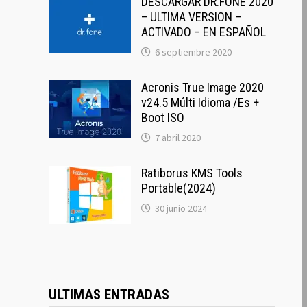
DESCARGAR DR.FONE 2020
– ULTIMA VERSION –
ACTIVADO – EN ESPAÑOL
6 septiembre 2020
Acronis True Image 2020
v24.5 Múlti Idioma /Es +
Boot ISO
7 abril 2020
Ratiborus KMS Tools
Portable(2024)
30 junio 2024
ULTIMAS ENTRADAS